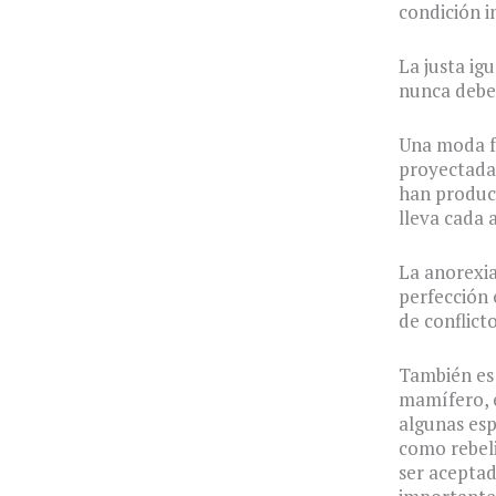
condición i
La justa igu
nunca debe
Una moda fr
proyectada 
han produci
lleva cada 
La anorexia
perfección 
de conflict
También es 
mamífero, e
algunas esp
como rebel
ser aceptad