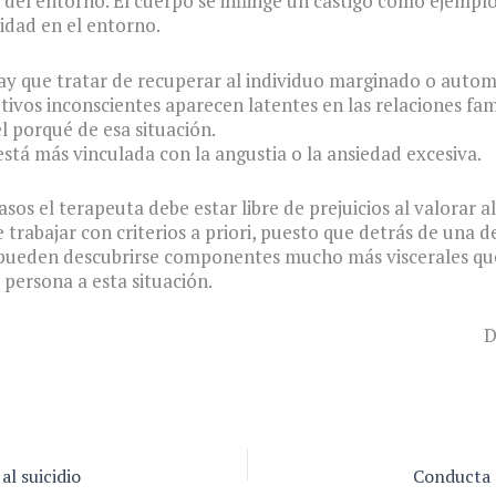
del entorno. El cuerpo se inflinge un castigo como ejemplo 
dad en el entorno.
y que tratar de recuperar al individuo marginado o auto
vos inconscientes aparecen latentes en las relaciones fami
l porqué de esa situación.
está más vinculada con la angustia o la ansiedad excesiva.
sos el terapeuta debe estar libre de prejuicios al valorar al
 trabajar con criterios a priori, puesto que detrás de una 
 pueden descubrirse componentes mucho más viscerales qu
 persona a esta situación.
D
al suicidio
Conducta 