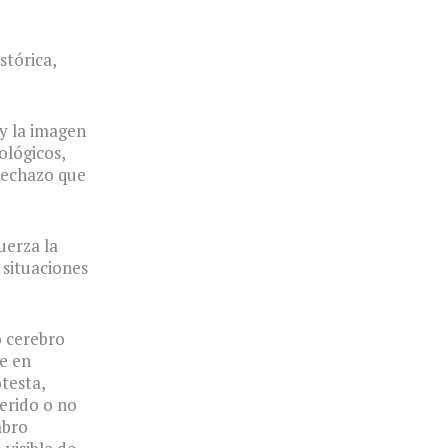
stórica,
y la imagen
ológicos,
rechazo que
uerza la
situaciones
o cerebro
e en
testa,
erido o no
mbro