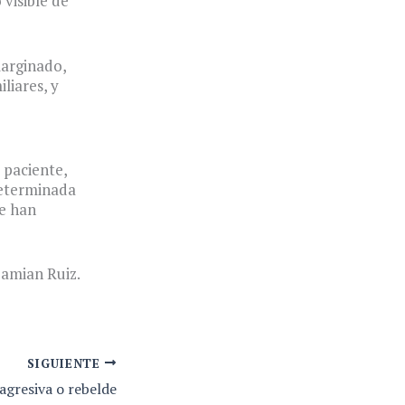
visible de
marginado,
liares, y
 paciente,
determinada
e han
amian Ruiz.
SIGUIENTE
agresiva o rebelde