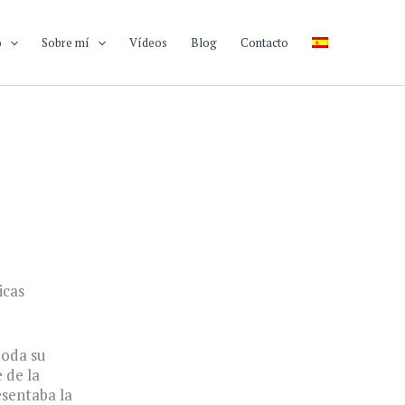
o
Sobre mí
Vídeos
Blog
Contacto
icas
toda su
 de la
esentaba la