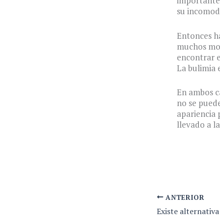
importante 
su incomodi
Entonces ha
muchos moti
encontrar e
La bulimia 
En ambos ca
no se puede
apariencia
llevado a la
ANTERIOR
Existe alternativa 