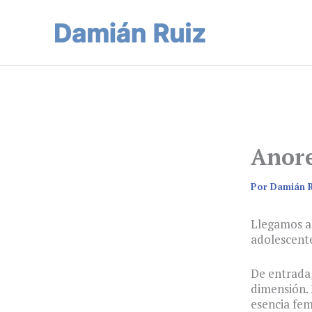
Ir
al
contenido
Anore
Por
Damián 
Llegamos a 
adolescente
De entrada,
dimensión. 
esencia fem