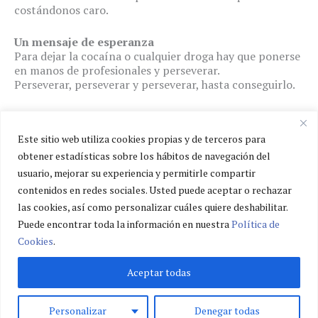
costándonos caro.
Un mensaje de esperanza
Para dejar la cocaína o cualquier droga hay que ponerse
en manos de profesionales y perseverar.
Perseverar, perseverar y perseverar, hasta conseguirlo.
Damián Ruiz
Psicólogo, escritor y analista junguiano.
Este sitio web utiliza cookies propias y de terceros para
obtener estadísticas sobre los hábitos de navegación del
usuario, mejorar su experiencia y permitirle compartir
Política de privacidad
contenidos en redes sociales. Usted puede aceptar o rechazar
Política de cookies
las cookies, así como personalizar cuáles quiere deshabilitar.
Aviso legal
Puede encontrar toda la información en nuestra
Política de
Cookies
.
Aceptar todas
Personalizar
Denegar todas