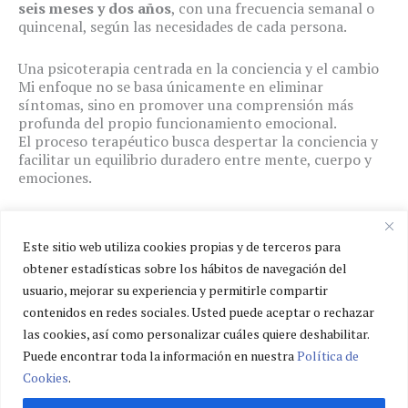
seis meses y dos años
, con una frecuencia semanal o
quincenal, según las necesidades de cada persona.
Una psicoterapia centrada en la conciencia y el cambio
Mi enfoque no se basa únicamente en eliminar
síntomas, sino en promover una comprensión más
profunda del propio funcionamiento emocional.
El proceso terapéutico busca despertar la conciencia y
facilitar un equilibrio duradero entre mente, cuerpo y
emociones.
Cada paso está orientado a que el paciente encuentre
un camino de mejora real y sostenida en el tiempo.
Este sitio web utiliza cookies propias y de terceros para
obtener estadísticas sobre los hábitos de navegación del
usuario, mejorar su experiencia y permitirle compartir
Política de privacidad
contenidos en redes sociales. Usted puede aceptar o rechazar
Política de cookies
las cookies, así como personalizar cuáles quiere deshabilitar.
Aviso legal
Puede encontrar toda la información en nuestra
Política de
Cookies
.