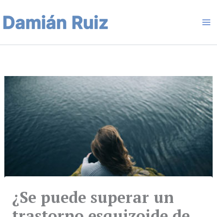
Ir
Ma
al
contenido
Me
¿Se puede superar un
trastorno esquizoide de