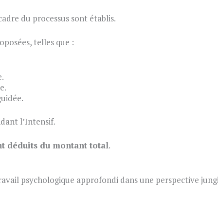
 cadre du processus sont établis.
oposées, telles que :
e.
e.
uidée.
dant l’Intensif.
nt déduits du montant total
.
travail psychologique approfondi dans une perspective jung