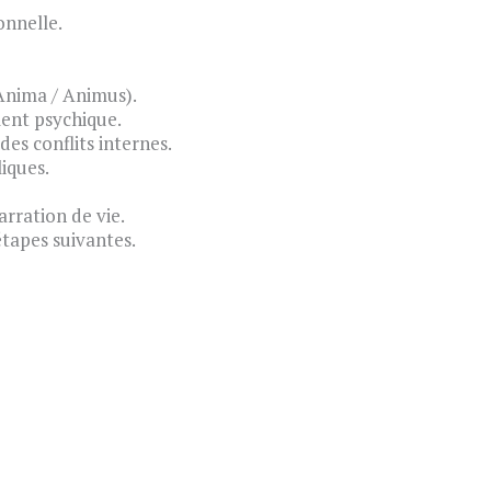
sonnelle.
Anima / Animus).
ent psychique.
es conflits internes.
iques.
arration de vie.
étapes suivantes.