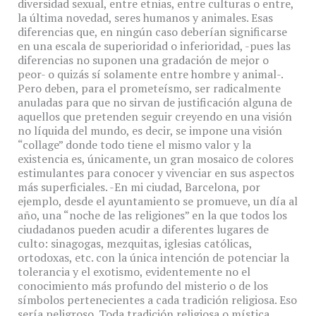
diversidad sexual, entre etnias, entre culturas o entre,
la última novedad, seres humanos y animales. Esas
diferencias que, en ningún caso deberían significarse
en una escala de superioridad o inferioridad, -pues las
diferencias no suponen una gradación de mejor o
peor- o quizás sí solamente entre hombre y animal-.
Pero deben, para el prometeísmo, ser radicalmente
anuladas para que no sirvan de justificación alguna de
aquellos que pretenden seguir creyendo en una visión
no líquida del mundo, es decir, se impone una visión
“collage” donde todo tiene el mismo valor y la
existencia es, únicamente, un gran mosaico de colores
estimulantes para conocer y vivenciar en sus aspectos
más superficiales. -En mi ciudad, Barcelona, por
ejemplo, desde el ayuntamiento se promueve, un día al
año, una “noche de las religiones” en la que todos los
ciudadanos pueden acudir a diferentes lugares de
culto: sinagogas, mezquitas, iglesias católicas,
ortodoxas, etc. con la única intención de potenciar la
tolerancia y el exotismo, evidentemente no el
conocimiento más profundo del misterio o de los
símbolos pertenecientes a cada tradición religiosa. Eso
sería peligroso. Toda tradición religiosa o mística