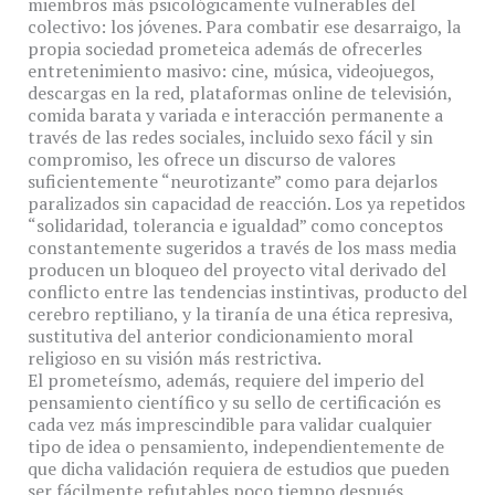
miembros más psicológicamente vulnerables del
colectivo: los jóvenes. Para combatir ese desarraigo, la
propia sociedad prometeica además de ofrecerles
entretenimiento masivo: cine, música, videojuegos,
descargas en la red, plataformas online de televisión,
comida barata y variada e interacción permanente a
través de las redes sociales, incluido sexo fácil y sin
compromiso, les ofrece un discurso de valores
suficientemente “neurotizante” como para dejarlos
paralizados sin capacidad de reacción. Los ya repetidos
“solidaridad, tolerancia e igualdad” como conceptos
constantemente sugeridos a través de los mass media
producen un bloqueo del proyecto vital derivado del
conflicto entre las tendencias instintivas, producto del
cerebro reptiliano, y la tiranía de una ética represiva,
sustitutiva del anterior condicionamiento moral
religioso en su visión más restrictiva.
El prometeísmo, además, requiere del imperio del
pensamiento científico y su sello de certificación es
cada vez más imprescindible para validar cualquier
tipo de idea o pensamiento, independientemente de
que dicha validación requiera de estudios que pueden
ser fácilmente refutables poco tiempo después.