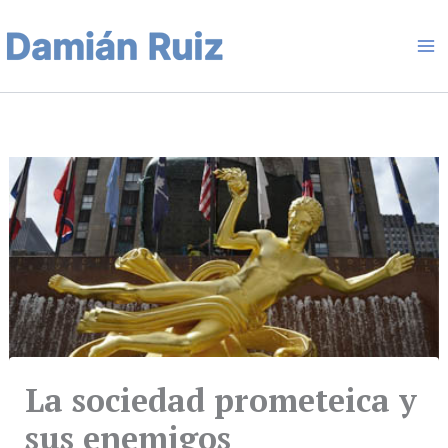
Ir
Ma
al
contenido
Me
La sociedad prometeica y
sus enemigos