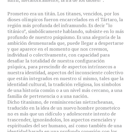
sufrir, metafóricamente, la ira de los dioses?”.
Prometeo era un titán. Los titanes, vencidos, por los
dioses olímpicos fueron encarcelados en el Tártaro, la
región más profunda del inframundo. Es decir “lo
titánico”, simbólicamente hablando, subsiste en lo más
profundo de nuestro psiquismo. Es una alegoría de la
ambición desmesurada que, puede llegar a despertarse
y que aparece en el momento que nos creemos,
individual o colectivamente, con capacidad para
desafiar la totalidad de nuestra configuración
psíquica, para prescindir de aspectos intrínsecos a
nuestra identidad, aspectos del inconsciente colectivo
que están integrados en nuestro sí mismo, tales que la
identidad cultural, la tradición religiosa, los símbolos
de una historia común o a un nivel más cercano, a una
familia de pertenencia o a una nación.
Dicho titanismo, de reminiscencias nietzscheanas,
traducido en la idea de un nuevo hombre prometeico
no es más que un ridículo y adolescente intento de
trascender, ignorándolos, los aspectos esenciales y
espirituales del ser humano, así como también de una
identidad basada en una profunda conexión con los