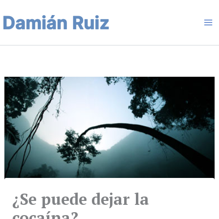
Ir
Ma
al
contenido
Me
¿Se puede dejar la
cocaína?