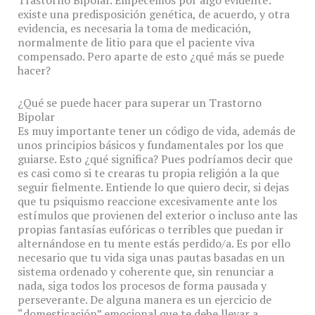
Trastorno Bipolar. Empecemos por algo evidente:
existe una predisposición genética, de acuerdo, y otra
evidencia, es necesaria la toma de medicación,
normalmente de litio para que el paciente viva
compensado. Pero aparte de esto ¿qué más se puede
hacer?
¿Qué se puede hacer para superar un Trastorno
Bipolar
Es muy importante tener un código de vida, además de
unos principios básicos y fundamentales por los que
guiarse. Esto ¿qué significa? Pues podríamos decir que
es casi como si te crearas tu propia religión a la que
seguir fielmente. Entiende lo que quiero decir, si dejas
que tu psiquismo reaccione excesivamente ante los
estímulos que provienen del exterior o incluso ante las
propias fantasías eufóricas o terribles que puedan ir
alternándose en tu mente estás perdido/a. Es por ello
necesario que tu vida siga unas pautas basadas en un
sistema ordenado y coherente que, sin renunciar a
nada, siga todos los procesos de forma pausada y
perseverante. De alguna manera es un ejercicio de
“domesticación” emocional que te debe llevar a