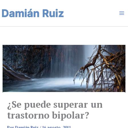
Ir
Ma
al
contenido
Me
¿Se puede superar un
trastorno bipolar?
Por
Damián Ruiz
/
16 agosto, 2011