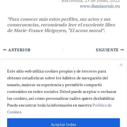
Barcelona, 23 de Junio, 2022
www.damianruiz.eu
*Para conocer más estos perfiles, sus actos y sus
consecuencias, recomiendo leer el excelente libro
de Marie-France Hirigoyen, “El acoso moral”.
ANTERIOR
SIGUIENTE
Este sitio web utiliza cookies propias y de terceros para
obtener estadísticas sobre los hábitos de navegación del
usuario, mejorar su experiencia y permitirle compartir
Política de privacidad
contenidos en redes sociales. Usted puede aceptar o rechazar
Política de cookies
las cookies, así como personalizar cuáles quiere deshabilitar.
Aviso legal
Puede encontrar toda la información en nuestra
Política de
Cookies
.
Aceptar todas