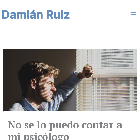
Ir
Ma
al
contenido
Me
No se lo puedo contar a
mi psicólogo