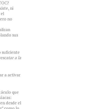
 TOC?
iste, ni
 el
pero no
alizan
olando sus
 suficiente
escatar a la
r a activar
táculo que
íacas:
cen desde el
se” como lo