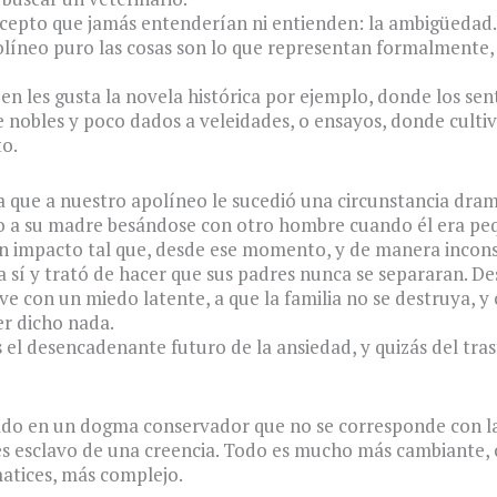
cepto que jamás entenderían ni entienden: la ambigüedad.
líneo puro las cosas son lo que representan formalmente, 
leen les gusta la novela histórica por ejemplo, donde los se
 nobles y poco dados a veleidades, o ensayos, donde cultiv
o.
a que a nuestro apolíneo le sucedió una circunstancia dram
io a su madre besándose con otro hombre cuando él era pe
n impacto tal que, desde ese momento, y de manera incons
 sí y trató de hacer que sus padres nunca se separaran. D
ve con un miedo latente, a que la familia no se destruya, y
r dicho nada.
el desencadenante futuro de la ansiedad, y quizás del tra
ado en un dogma conservador que no se corresponde con la
 es esclavo de una creencia. Todo es mucho más cambiante,
atices, más complejo.