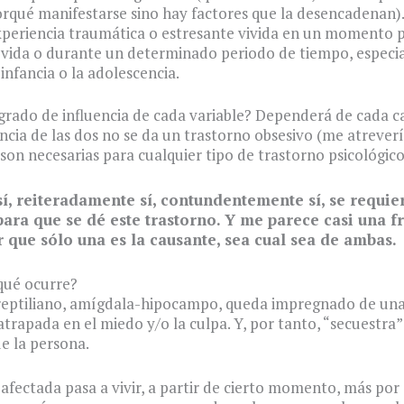
rqué manifestarse sino hay factores que la desencadenan)
periencia traumática o estresante vivida en un momento 
 vida o durante un determinado periodo de tiempo, espec
 infancia o la adolescencia.
 grado de influencia de cada variable? Dependerá de cada c
ncia de las dos no se da un trastorno obsesivo (me atreverí
 son necesarias para cualquier tipo de trastorno psicológico
sí, reiteradamente sí, contundentemente sí, se requie
para que se dé este trastorno. Y me parece casi una f
 que sólo una es la causante, sea cual sea de ambas.
qué ocurre?
 reptiliano, amígdala-hipocampo, queda impregnado de u
trapada en el miedo y/o la culpa. Y, por tanto, “secuestra”
e la persona.
afectada pasa a vivir, a partir de cierto momento, más por 