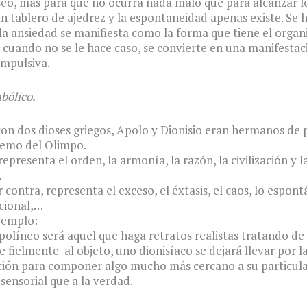
eo, más para que no ocurra nada malo que para alcanzar lo
un tablero de ajedrez y la espontaneidad apenas existe. Se 
y la ansiedad se manifiesta como la forma que tiene el orga
y cuando no se le hace caso, se convierte en una manifestac
ompulsiva.
bólico.
n dos dioses griegos, Apolo y Dionisio eran hermanos de 
remo del Olimpo.
epresenta el orden, la armonía, la razón, la civilización y la
.
 contra, representa el exceso, el éxtasis, el caos, lo espont
cional,…
jemplo:
políneo será aquel que haga retratos realistas tratando de
 fielmente al objeto, uno dionisíaco se dejará llevar por la
ción para componer algo mucho más cercano a su particul
sensorial que a la verdad.