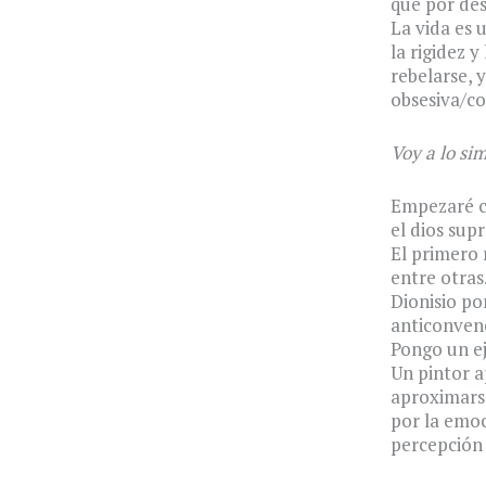
que por des
La vida es 
la rigidez 
rebelarse, 
obsesiva/c
Voy a lo sim
Empezaré co
el dios sup
El primero r
entre otras
Dionisio por
anticonven
Pongo un e
Un pintor a
aproximarse
por la emo
percepción 