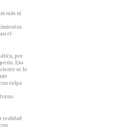
ni más ni
ntimientos
an el
ática, por
queño. Eso
ciente se lo
esde
 con culpa
storno
 realidad
 con