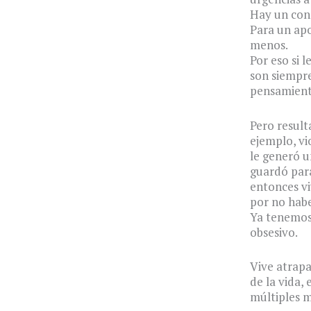
Hay un con
Para un apo
menos.
Por eso si 
son siempre
pensamient
Pero result
ejemplo, v
le generó u
guardó para
entonces vi
por no habe
Ya tenemos 
obsesivo.
Vive atrap
de la vida,
múltiples m