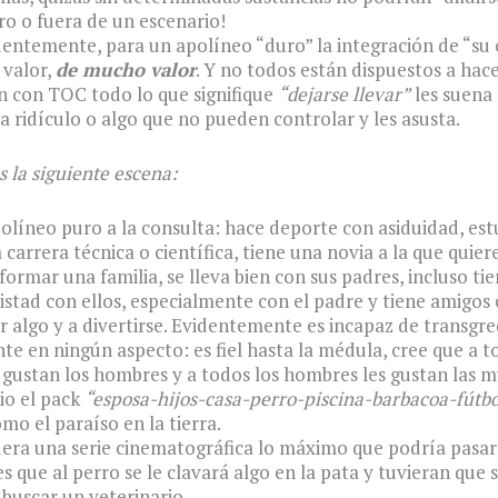
o o fuera de un escenario!
entemente, para un apolíneo “duro” la integración de “su 
 valor,
de mucho valor
. Y no todos están dispuestos a hac
n con TOC todo lo que signifique
“dejarse llevar”
les suena
 a ridículo o algo que no pueden controlar y les asusta.
la siguiente escena:
olíneo puro a la consulta: hace deporte con asiduidad, est
carrera técnica o científica, tiene una novia a la que quiere
formar una familia, se lleva bien con sus padres, incluso tie
istad con ellos, especialmente con el padre y tiene amigos 
r algo y a divertirse. Evidentemente es incapaz de transgre
 en ningún aspecto: es fiel hasta la médula, cree que a to
 gustan los hombres y a todos los hombres les gustan las m
io el pack
“esposa-hijos-casa-perro-piscina-barbacoa-fútbo
mo el paraíso en la tierra.
fuera una serie cinematográfica lo máximo que podría pasar 
s que al perro se le clavará algo en la pata y tuvieran que s
 buscar un veterinario.