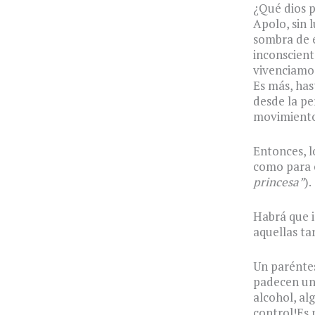
¿Qué dios 
Apolo, sin 
sombra de é
inconscient
vivenciamos
Es más, has
desde la pe
movimientos
Entonces, l
como para c
princesa”
).
Habrá que i
aquellas ta
Un paréntes
padecen un 
alcohol, al
control!Es 