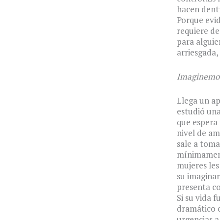
hacen dentr
Porque evid
requiere de
para alguie
arriesgada,
Imaginemos 
Llega un ap
estudió una 
que espera 
nivel de am
sale a toma
mínimamente
mujeres les
su imaginar
presenta co
Si su vida 
dramático e
urgencias a