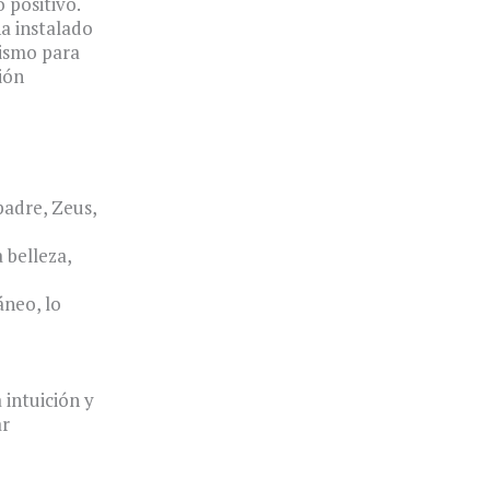
 positivo.
ha instalado
nismo para
ión
padre, Zeus,
 belleza,
áneo, lo
 intuición y
ar