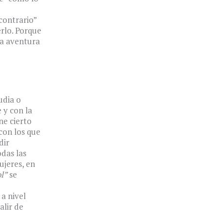
contrario”
erlo. Porque
 a aventura
udia o
 y con la
ne cierto
con los que
dir
das las
ujeres, en
l”
se
a nivel
alir de