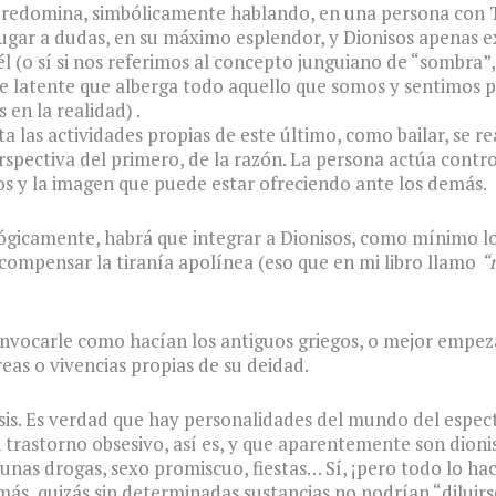
predomina, simbólicamente hablando, en una persona con
lugar a dudas, en su máximo esplendor, y Dionisos apenas ex
l (o sí si nos referimos al concepto junguiano de “sombra”,
e latente que alberga todo aquello que somos y sentimos 
 en la realidad) .
ta las actividades propias de este último, como bailar, se re
rspectiva del primero, de la razón. La persona actúa contr
 y la imagen que puede estar ofreciendo ante los demás.
ógicamente, habrá que integrar a Dionisos, como mínimo lo
ompensar la tiranía apolínea (eso que en mi libro llamo
“r
nvocarle como hacían los antiguos griegos, o mejor empeza
reas o vivencias propias de su deidad.
is. Es verdad que hay personalidades del mundo del espec
trastorno obsesivo, así es, y que aparentemente son dionis
gunas drogas, sexo promiscuo, fiestas… Sí, ¡pero todo lo ha
más, quizás sin determinadas sustancias no podrían “diluir