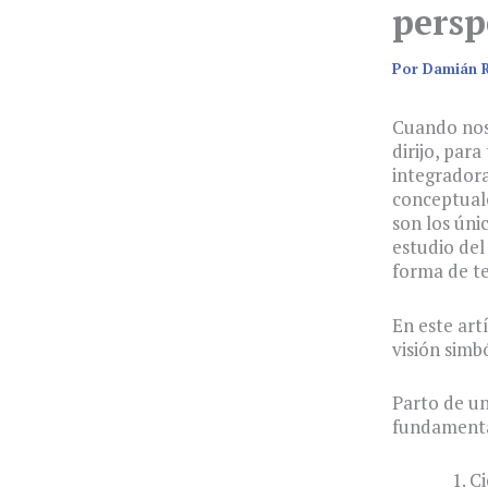
persp
Por
Damián 
Cuando nos 
dirijo, par
integradora
conceptuale
son los únic
estudio del
forma de te
En este art
visión simb
Parto de un
fundamenta
Ci