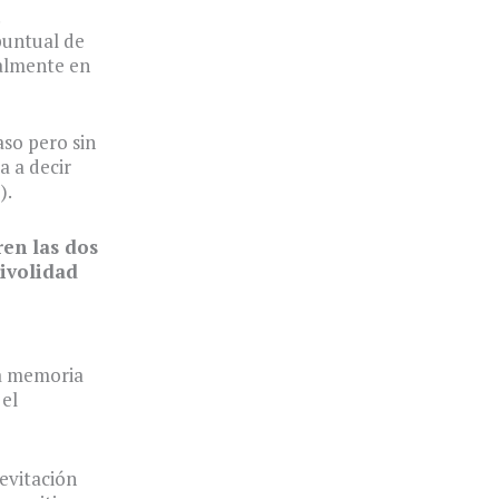
.
puntual de
ialmente en
aso pero sin
a a decir
).
ren las dos
rivolidad
na memoria
 el
evitación