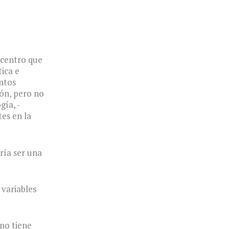
 centro que
ica e
ntos
ón, pero no
gía, -
es en la
ría ser una
 variables
 no tiene