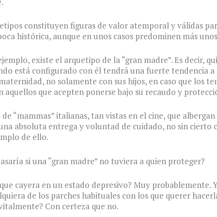
.
etipos constituyen figuras de valor atemporal y válidas pa
poca histórica, aunque en unos casos predominen más unos
jemplo, existe el arquetipo de la “gran madre”. Es decir, qu
ndo está configurado con él tendrá una fuerte tendencia a 
maternidad, no solamente con sus hijos, en caso que los ten
 aquellos que acepten ponerse bajo su recaudo y protecci
s de “mammas” italianas, tan vistas en el cine, que albergan
una absoluta entrega y voluntad de cuidado, no sin cierto 
mplo de ello.
asaría si una “gran madre” no tuviera a quien proteger?
 que cayera en un estado depresivo? Muy probablemente. Y
lquiera de los parches habituales con los que querer hacerl
vitalmente? Con certeza que no.