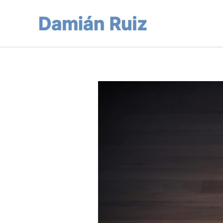
Ir
al
contenido