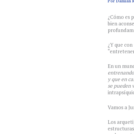
Por
Damián 
¿Cómo es po
bien aconse
profundam
¿Y que con 
“entretener
En un mund
entrenando 
y que en ca
se pueden v
intrapsíqu
Vamos a Jun
Los arqueti
estructuras