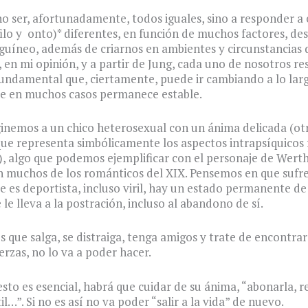
 no ser, afortunadamente, todos iguales, sino a responder a 
filo y onto)* diferentes, en función de muchos factores, d
guíneo, además de criarnos en ambientes y circunstancias d
, en mi opinión, y a partir de Jung, cada uno de nosotros r
undamental que, ciertamente, puede ir cambiando a lo larg
ue en muchos casos permanece estable.
inemos a un chico heterosexual con un ánima delicada (ot
ue representa simbólicamente los aspectos intrapsíquicos
), algo que podemos ejemplificar con el personaje de Wert
 muchos de los románticos del XIX. Pensemos en que sufre
e es deportista, incluso viril, hay un estado permanente de 
 le lleva a la postración, incluso al abandono de sí.
 que salga, se distraiga, tenga amigos y trate de encontrar
erzas, no lo va a poder hacer.
esto es esencial, habrá que cuidar de su ánima, “abonarla, r
il…”. Si no es así no va poder “salir a la vida” de nuevo.