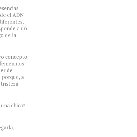
esencias
esde el ADN
iferentes,
esponde a un
o de la
ro concepto
 femeninos
her de
 porque, a
tristeza
 una chica?
egarla,