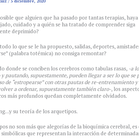
Ruiz
/
5 diciembre, 2020
sible que alguien que ha pasado por tantas terapias, haya 
jado, cuidado y a quién se ha tratado de comprender siga
ente deprimido?
todo lo que se le ha propuesto, salidas, deportes, amistade
se” (palabra totémica) no consiga remontar?
o donde se conciben los cerebros como tabulas rasas,
-a l
y pautando, supuestamente, pueden llegar a ser lo que se
so de “estropearse” con otras pautas de re-entrenamiento 
olver a ordenar, supuestamente también claro-
, los aspect
icos más profundos quedan completamente olvidados.
g…y su teoría de los arquetipos.
pos no son más que alegorías de la bioquímica cerebral, es 
 simbólicas que representan la interacción de determinada